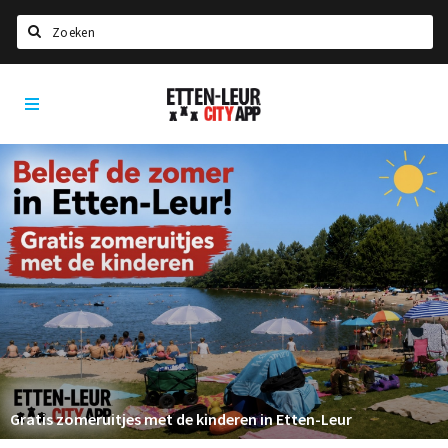
Zoeken
Etten-
Home
Leur
City
Agenda
App
Deals
Party pics
Nieuws, interviews & blogs
Eten
Drinken
Slapen
Recreatief
Gratis zomeruitjes met de kinderen in Etten-Leur
Winkels