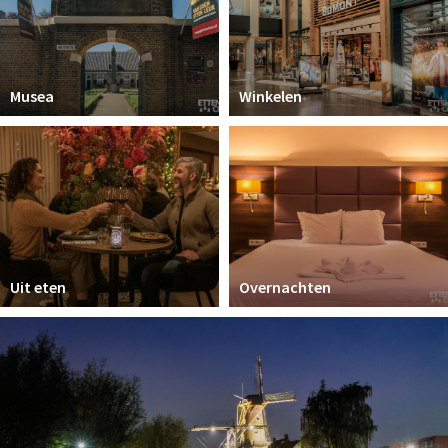
Musea
Winkelen
Uit eten
Overnachten