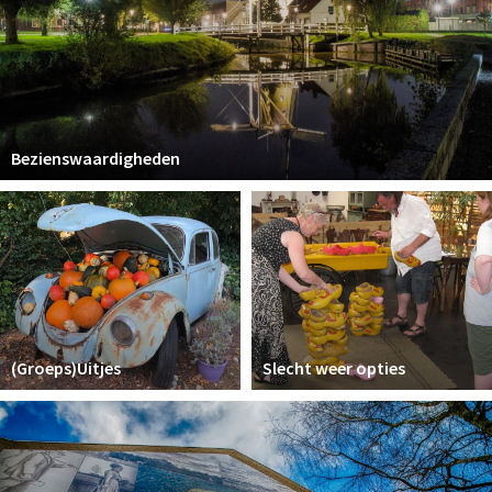
Bezienswaardigheden
(Groeps)Uitjes
Slecht weer opties