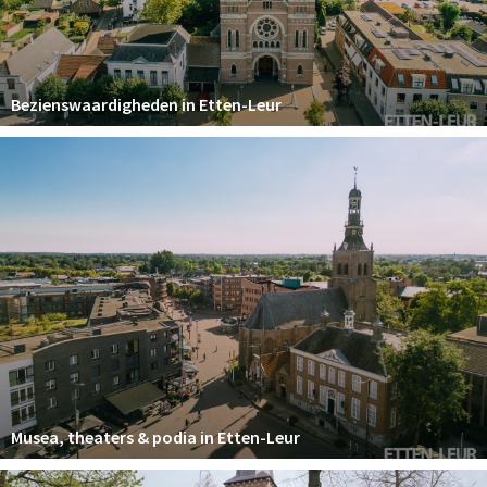
Winkelgebieden
Parkeren
Bezienswaardigheden in Etten-Leur
Bezienswaardigheden
Musea, theaters & podia
Uitjes & activiteiten
Toeristische routes
Natuurgebieden
Baroniepoorten
Sport
Andere City Apps
Musea, theaters & podia in Etten-Leur
Inloggen