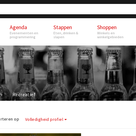
Agenda
Stappen
Shoppen
Evenementen en
Eten, drinken &
Winkels en
programmering
slapen
winkelgebieden
n
Recreatief
rteren op
Volledigheid profiel