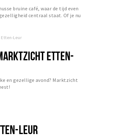
usse bruine café, waar de tijd even
 gezelligheid centraal staat. Of je nu
as bier, ee...
 Etten-Leur
MARKTZICHT ETTEN-
ke en gezellige avond? Marktzicht
eest!
TTEN-LEUR