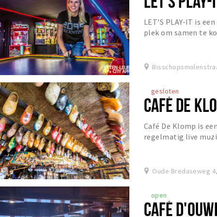
LET'S PLAY-I
LET'S PLAY-IT is een
plek om samen te ko
veel plezier te make
Bisschopsmolenstraa
gesloten
CAFÉ DE KL
Café De Klomp is ee
regelmatig live muzi
Oude Bredaseweg 4,
open
CAFÉ D'OUW