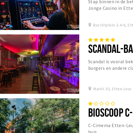
Stap binnen in de be
Jonge Casino in Ett
casino voor zowel on
Burchtplein 2-4-6, Et
SCANDAL-B
Scandal is vooral be
burgers en andere cla
ook een Party Bar bij 
Markt 30, Etten-Leur
BIOSCOOP C
C-Cimema Etten-Leur 
huis.