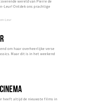
toverende wereld van Pierre de
en-Leur! Ontdek ons prachtige
tspanning als plezier, gelege...
ten-Leur
AR
kend om haar overheerlijke verse
ssics. Maar dit is in het weekend
uitstek...
-CINEMA
heeft altijd de nieuwste films in