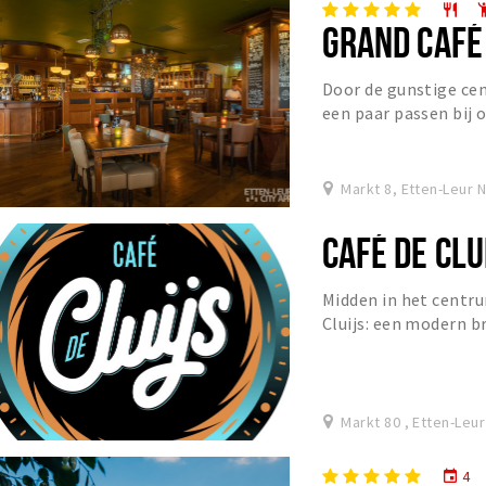
restaurant
emoji_p
GRAND CAFÉ
Door de gunstige cen
een paar passen bij o
middelpunt van bruis
Markt 8, Etten-Leur 
CAFÉ DE CLU
Midden in het centru
Cluijs: een modern b
ontmoeting centraal 
Markt 80 , Etten-Leur
4
event