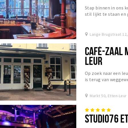
Stap binnen in ons kn
stil lijkt te staan en
komt voor een goed gl
Lange Brugstraat 12,
CAFÉ-ZAAL 
LEUR
Op zoek naar een leu
is terug van weggew
Markt 50, Etten-Leur
STUDIO76 E