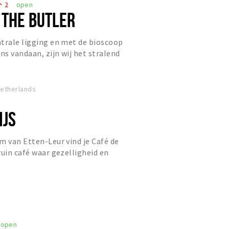
2
open
eople
 THE BUTLER
trale ligging en met de bioscoop
ns vandaan, zijn wij het stralend
end Etten-Leur. Ons ui...
Netherlands
IJS
m van Etten-Leur vind je Café de
ruin café waar gezelligheid en
staan. Zodra je binnenstap...
open