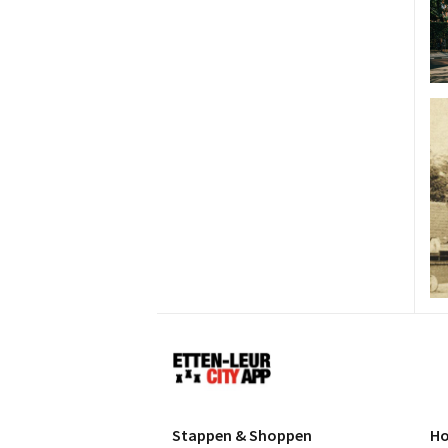
Etten-
Leur
Stappen & Shoppen
Ho