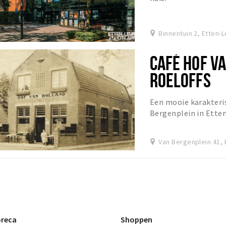
Binnentuin 2, Etten-L
CAFÉ HOF V
ROELOFFS
Een mooie karakteris
Bergenplein in Ette
Van Bergenplein 41, 
reca
Shoppen