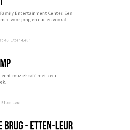
T
 Family Entertainment Center. Een
men voor jong en oud en vooral
n.
t 46, Etten-Leur
OMP
n echt muziekcafé met zeer
ek.
 Etten-Leur
E BRUG - ETTEN-LEUR