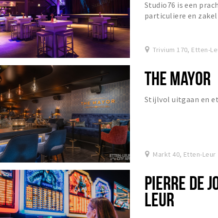
Studio76 is een pra
particuliere en zake
Trivium 170, Etten-Le
THE MAYOR
Stijlvol uitgaan en 
Markt 40, Etten-Leur
PIERRE DE J
LEUR