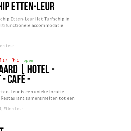
HIP ETTEN-LEUR
chip Etten-Leur Het Turfschip in
ultifunctionele accommodatie
derne voorzieningen. Voor elk...
ten-Leur
17
1
open
nt
emoji_people
AARD | HOTEL -
- CAFÉ -
L
tten-Leur is een unieke locatie
& Restaurant samensmelten tot een
, Etten-Leur