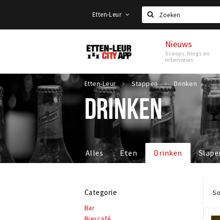
Etten-Leur
Zoeken
Nieuws
Etten-
Scoops, blogs en
Leur
interviews
Etten-Leur
Stappen
Drinken
DRINKEN
Alles
Eten
Drinken
Slape
Categorie
So
Bar
Biercafé