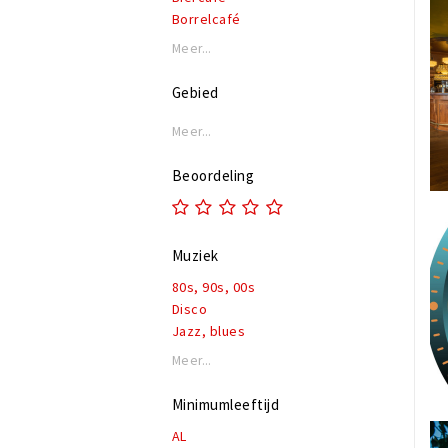
Borrelcafé
Bruincafé
Meer...
Eetcafé
Evenementenlocatie
Gebied
Feestcafé
Podium
Meer...
Beoordeling
Muziek
80s, 90s, 00s
Disco
Jazz, blues
Live muziek
Meer...
Lounge
Pop & top 40
Minimumleeftijd
Rock, alternatief
AL
Nederlandstalig