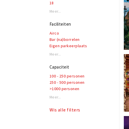
18
Soul
Folk
Meer...
Irish
Faciliteiten
Airco
Bar (na)borrelen
Eigen parkeerplaats
Garderobe
Meer...
Honden toegestaan
Rolstoeltoegankelijk
Capaciteit
Invalidentoilet
100 - 250 personen
Kindvriendelijk
250 - 500 personen
Private dining
>1000 personen
Rookruimte
Reserveren mogelijk
Meer...
Terras of binnentuin
Te huur voor privé gelegenheden
Wis alle filters
WiFi