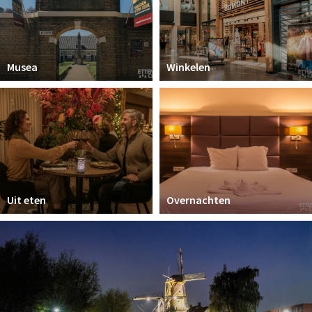
Musea
Winkelen
Uit eten
Overnachten