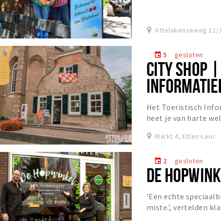
spinazie.
Attelakenseweg 11/1
5
gesloten
event
CITY SHOP |
INFORMATIE
Het Toeristisch Inf
heet je van harte we
weg.
Markt 4, Etten-Leur
2
gesloten
event
DE HOPWINK
'Een echte speciaalb
miste.', vertelden k
opening op 26 novem