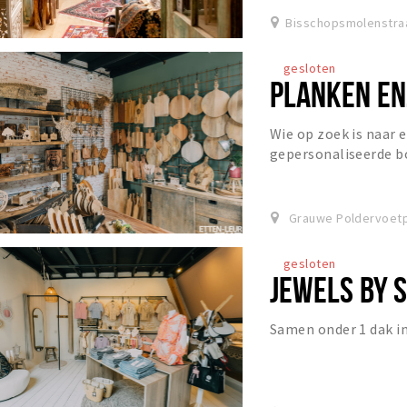
Bisschopsmolenstraa
gesloten
PLANKEN EN
Wie op zoek is naar 
gepersonaliseerde b
houten wanddecoratie
hartje...
Grauwe Poldervoetpa
gesloten
JEWELS BY S
Samen onder 1 dak i