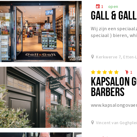
1
open
event
GALL & GAL
Wij zijn een speciaal
speciaal ) bieren, wh
dranken, gevestigd a
Kerkwerve 7, Etten-
1
emoji_people
KAPSALON G
BARBERS
www.kapsalongovaer
Vincent van Goghplei