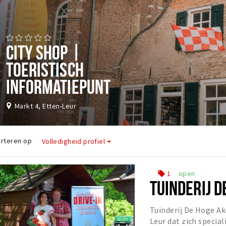
CITY SHOP |
TOERISTISCH
INFORMATIEPUNT
Markt 4, Etten-Leur
rteren op
Volledigheid profiel
1
open
local_offer
TUINDERIJ 
Tuinderij De Hoge Akk
Leur dat zich special