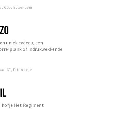
t 60b, Etten-Leur
ZO
een uniek cadeau, een
orrelplank of indrukwekkende
, hoeft niet verder te zoeken. In
d 6F, Etten-Leur
IL
n hofje Het Regiment