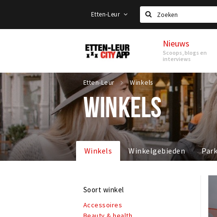
Etten-Leur
Zoeken
Nieuws
Etten-
Scoops, blogs en
Leur
interviews
Etten-Leur
Winkels
WINKELS
Winkels
Winkelgebieden
Par
Soort winkel
Accessoires
Beauty & health