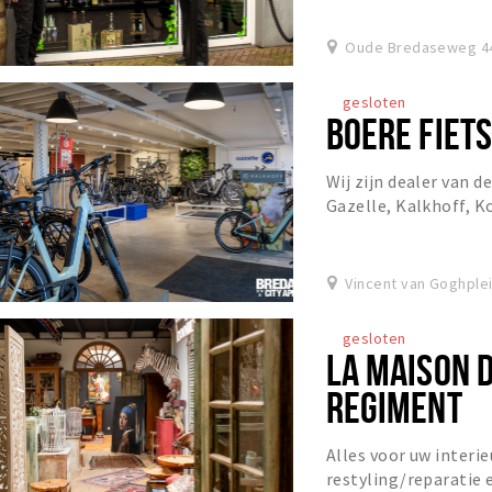
Oude Bredaseweg 44
gesloten
BOERE FIET
Wij zijn dealer van d
Gazelle, Kalkhoff, Ko
onze showroom hebben
Vincent van Goghplei
gesloten
LA MAISON D
REGIMENT
Alles voor uw interi
restyling/reparatie e