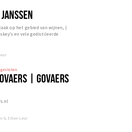
L JANSSEN
zaak op het gebied van wijnen, (
iskey’s en vele gedistileerde
an de Kerkwerve te Etten-...
Leur
gesloten
OVAERS | GOVAERS
s.nl
n 6, Etten-Leur