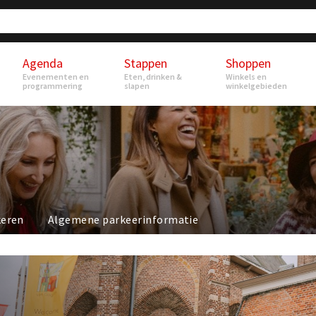
Agenda
Stappen
Shoppen
Evenementen en
Eten, drinken &
Winkels en
programmering
slapen
winkelgebieden
keren
Algemene parkeerinformatie