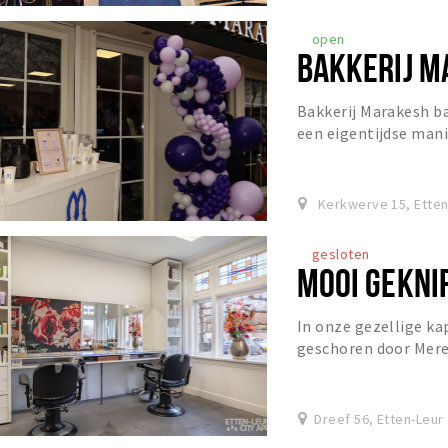
open
BAKKERIJ M
Bakkerij Marakesh b
een eigentijdse mani
producten en uitstek
Kerkwerve 15, Etten
gesloten
MOOI GEKNI
In onze gezellige ka
geschoren door Mere
Dreef 56, Etten-Leur