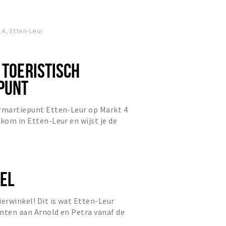
4, Etten-Leur
 TOERISTISCH
PUNT
ormartiepunt Etten-Leur op Markt 4
lkom in Etten-Leur en wijst je de
EL
ierwinkel! Dit is wat Etten-Leur
lanten aan Arnold en Petra vanaf de
ber 2024.