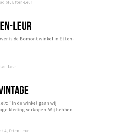
d 6F, Etten-Leur
EN-LEUR
ver is de Bomont winkel in Etten-
tten-Leur
VINTAGE
elt: "In de winkel gaan wij
age kleding verkopen. Wij hebben
g, van maat XS tot XXL en ver...
t 4, Etten-Leur