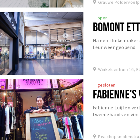
Grauwe Poldervoetpa
open
BOMONT ETT
Na een flinke make-o
Leur weer geopend.
Winkelcentrum 16, E
gesloten
FABIËNNE'S 
Fabiënne Luijten vert
tweedehands en vint
dames en herenkledin
Bisschopsmolenstraa