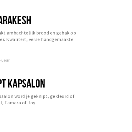
ARAKESH
akt ambachtelijk brood en gebak op
er. Kwaliteit, verse handgemaakte
ende service staan daa...
-Leur
PT KAPSALON
psalon word je geknipt, gekleurd of
l, Tamara of Joy.