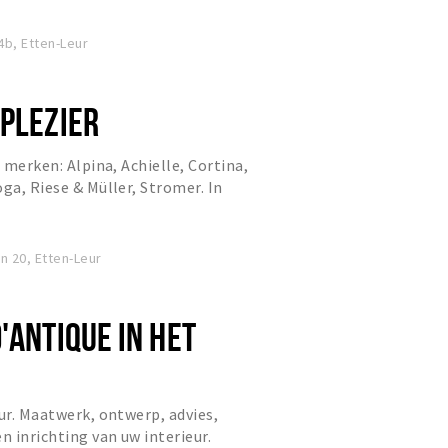
b, Etten-Leur
SPLEZIER
e merken: Alpina, Achielle, Cortina,
ga, Riese & Müller, Stromer. In
 wij altijd een rui...
n 20, Etten-Leur
'ANTIQUE IN HET
eur. Maatwerk, ontwerp, advies,
n inrichting van uw interieur.