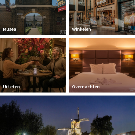
Musea
Winkelen
Uit eten
Overnachten