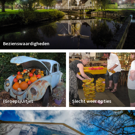
Bezienswaardigheden
(Groeps)Uitjes
Slecht weer opties