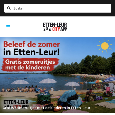
Zoeken
Etten-
Home
Leur
City
Agenda
App
Deals
Party pics
Nieuws, interviews & blogs
Eten
Drinken
Slapen
Recreatief
Gratis zomeruitjes met de kinderen in Etten-Leur
Winkels