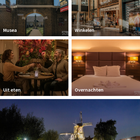
Musea
Winkelen
Uit eten
Overnachten