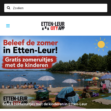
Zoeken
Etten-
Home
Leur
City
Agenda
App
Deals
Party pics
Nieuws, interviews & blogs
Eten
Drinken
Slapen
Recreatief
Gratis zomeruitjes met de kinderen in Etten-Leur
Winkels