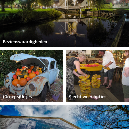
Bezienswaardigheden
(Groeps)Uitjes
Slecht weer opties