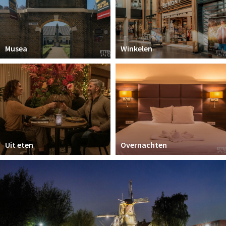
Musea
Winkelen
Uit eten
Overnachten