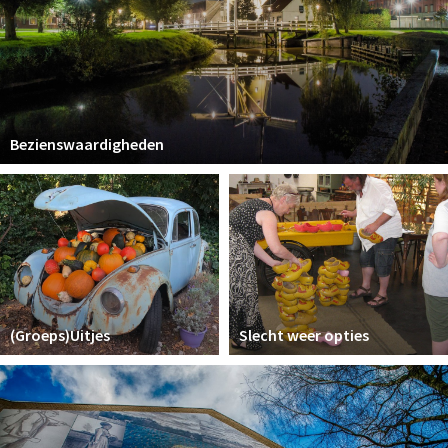
Bezienswaardigheden
(Groeps)Uitjes
Slecht weer opties