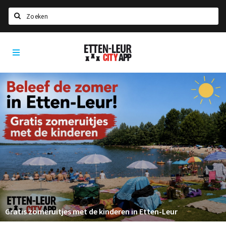
Zoeken
Etten-
Home
Leur
City
Agenda
App
Deals
Party pics
Nieuws, interviews & blogs
Eten
Drinken
Slapen
Recreatief
Gratis zomeruitjes met de kinderen in Etten-Leur
Winkels