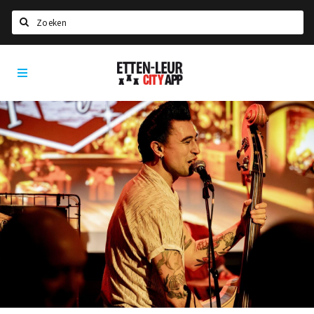
Zoeken
Etten-
Home
Leur
City
Agenda
App
Deals
Party pics
Nieuws, interviews & blogs
Eten
Drinken
Slapen
Recreatief
Winkels