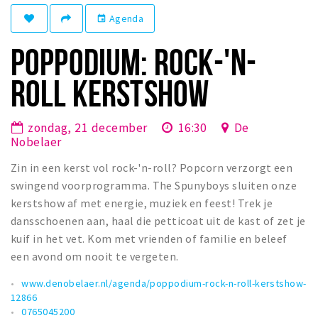
Winkelgebieden
Agenda
event
Parkeren
POPPODIUM: ROCK-'N-
Bezienswaardigheden
ROLL KERSTSHOW
Musea, theaters & podia
Uitjes & activiteiten
zondag, 21 december
16:30
De
Nobelaer
Toeristische routes
Zin in een kerst vol rock-'n-roll? Popcorn verzorgt een
Natuurgebieden
swingend voorprogramma. The Spunyboys sluiten onze
Baroniepoorten
kerstshow af met energie, muziek en feest! Trek je
Sport
dansschoenen aan, haal die petticoat uit de kast of zet je
kuif in het vet. Kom met vrienden of familie en beleef
Andere City Apps
een avond om nooit te vergeten.
www.denobelaer.nl/agenda/poppodium-rock-n-roll-kerstshow-
12866
Inloggen
0765045200