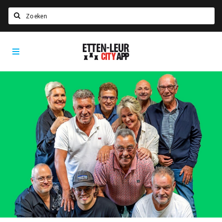
Zoeken
Etten-
Home
Leur
City
Agenda
App
Deals
Party pics
Nieuws, interviews & blogs
Eten
Drinken
Slapen
Recreatief
Winkels