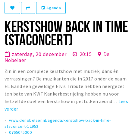
Winkelgebieden
Agenda
event
Parkeren
KERSTSHOW BACK IN TIME
Bezienswaardigheden
(STACONCERT)
Musea, theaters & podia
Uitjes & activiteiten
zaterdag, 20 december
20:15
De
Nobelaer
Toeristische routes
Zin in een complete kerstshow met muziek, dans én
Natuurgebieden
verrassingen? De muzikanten die in 2017 onder de naam
Baroniepoorten
EL Band een geweldige Elvis Tribute hebben neergezet
Sport
ten bate van KWF Kankerbestrijding hebben nu voor
hetzelfde doel een kerstshow in petto.Een avond…
Lees
Andere City Apps
verder
www.denobelaer.nl/agenda/kerstshow-back-in-time-
staconcert-12952
Inloggen
0765045200