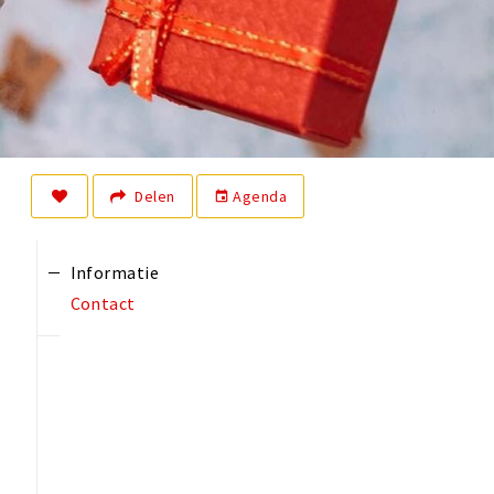
Delen
Agenda
event
Informatie
Contact