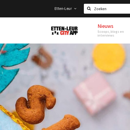
Etten-Leur
Zoeken
Nieuws
Etten-
Scoops, blogs en
Leur
interviews