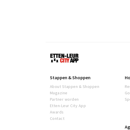
Etten-
Leur
Stappen & Shoppen
Ho
About Stappen & Shoppen
Re
Magazine
Go
Partner worden
Sp
Etten-Leur City App
Awards
Contact
Ag