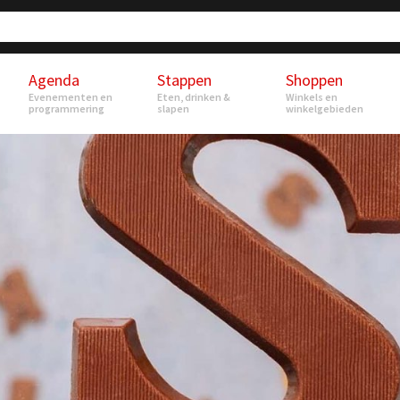
Agenda
Stappen
Shoppen
Evenementen en
Eten, drinken &
Winkels en
programmering
slapen
winkelgebieden