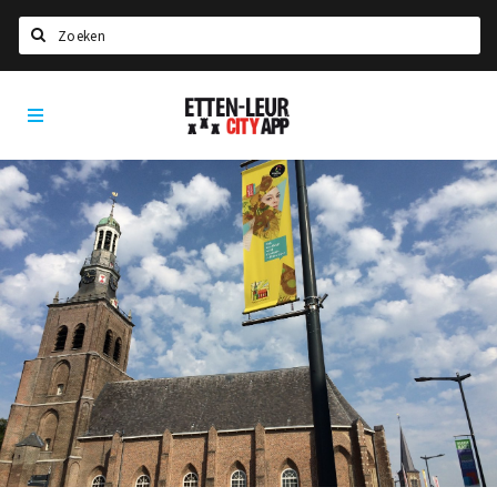
Zoeken
Etten-
Home
Leur
City
Agenda
App
Deals
Party pics
Nieuws, interviews & blogs
Eten
Drinken
Slapen
Recreatief
Winkels