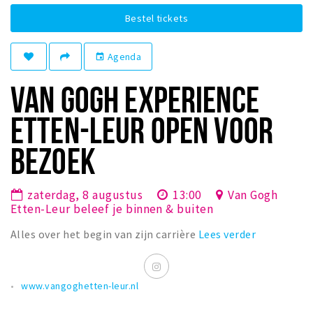
Winkelgebieden
Bestel tickets
Parkeren
Agenda
event
Bezienswaardigheden
VAN GOGH EXPERIENCE
Musea, theaters & podia
ETTEN-LEUR OPEN VOOR
Uitjes & activiteiten
Toeristische routes
BEZOEK
Natuurgebieden
Baroniepoorten
zaterdag, 8 augustus
13:00
Van Gogh
Etten-Leur beleef je binnen & buiten
Sport
Alles over het begin van zijn carrière
Lees verder
Andere City Apps
www.vangoghetten-leur.nl
Inloggen