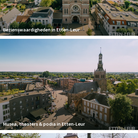
Winkelgebieden
Parkeren
Bezienswaardigheden in Etten-Leur
Bezienswaardigheden
Musea, theaters & podia
Uitjes & activiteiten
Toeristische routes
Natuurgebieden
Baroniepoorten
Sport
Andere City Apps
Musea, theaters & podia in Etten-Leur
Inloggen