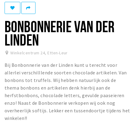
Winkelgebieden
Parkeren
BONBONNERIE VAN DER
Bezienswaardigheden
LINDEN
Musea, theaters & podia
Uitjes & activiteiten
Winkelcentrum 24
,
Etten-Leur
Toeristische routes
Bij Bonbonnerie van der Linden kunt u terecht voor
Natuurgebieden
allerlei verschilllende soorten chocolade artikelen. Van
bonbons tot truffels. Wij hebben natuurlijk ook de
Baroniepoorten
thema bonbons en artikelen denk hierbij aan de
Sport
herfstbonbons, chocolade letters, gevulde paaseieren
enzo! Naast de Bonbonnerie verkopen wij ook nog
Andere City Apps
overheerlijk softijs. Lekker een tussendoortje tijdens het
winkelen!!
Inloggen