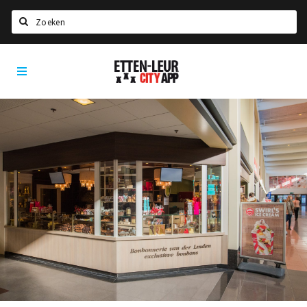
Zoeken
Etten-
Home
Leur
City
Agenda
App
Deals
Party pics
Nieuws, interviews & blogs
Eten
Drinken
Slapen
Recreatief
Winkels