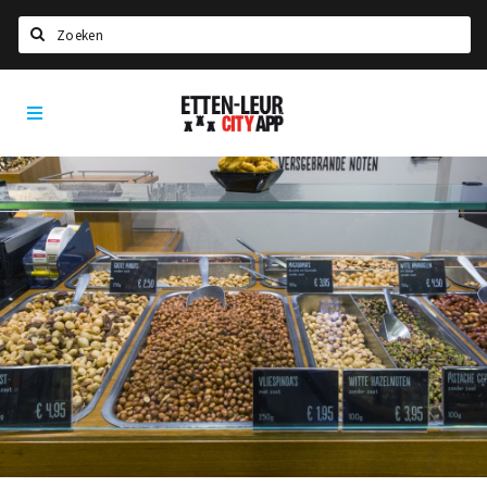
Zoeken
Etten-
Home
Leur
City
Agenda
App
Deals
Party pics
Nieuws, interviews & blogs
Eten
Drinken
Slapen
Recreatief
Winkels