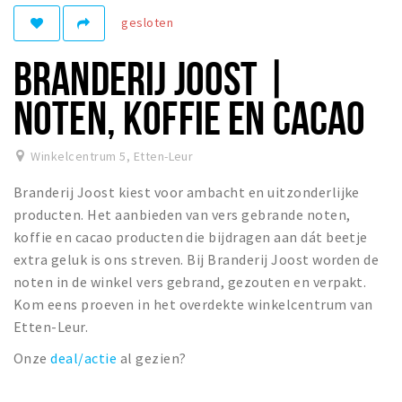
gesloten
Winkelgebieden
Parkeren
BRANDERIJ JOOST |
Bezienswaardigheden
NOTEN, KOFFIE EN CACAO
Musea, theaters & podia
Uitjes & activiteiten
Winkelcentrum 5
,
Etten-Leur
Toeristische routes
Branderij Joost kiest voor ambacht en uitzonderlijke
Natuurgebieden
producten. Het aanbieden van vers gebrande noten,
koffie en cacao producten die bijdragen aan dát beetje
Baroniepoorten
extra geluk is ons streven. Bij Branderij Joost worden de
Sport
noten in de winkel vers gebrand, gezouten en verpakt.
Kom eens proeven in het overdekte winkelcentrum van
Andere City Apps
Etten-Leur.
Onze
deal/actie
al gezien?
Inloggen