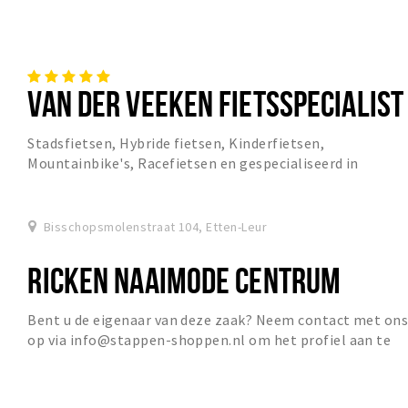
VAN DER VEEKEN FIETSSPECIALIST
Stadsfietsen, Hybride fietsen, Kinderfietsen,
Mountainbike's, Racefietsen en gespecialiseerd in
Elektrische fietsen. Officieel dealer van alleen de be...
Bisschopsmolenstraat 104, Etten-Leur
RICKEN NAAIMODE CENTRUM
Bent u de eigenaar van deze zaak? Neem contact met on
op via info@stappen-shoppen.nl om het profiel aan te
vullen met o.a. uw website, telefoonnummer...