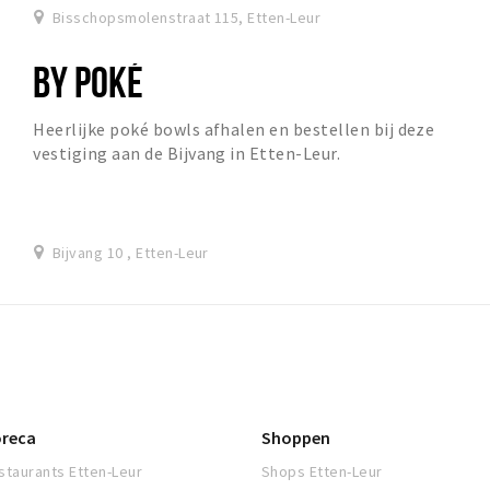
Bisschopsmolenstraat 115, Etten-Leur
BY POKÉ
Heerlijke poké bowls afhalen en bestellen bij deze
vestiging aan de Bijvang in Etten-Leur.
Bijvang 10 , Etten-Leur
reca
Shoppen
staurants Etten-Leur
Shops Etten-Leur