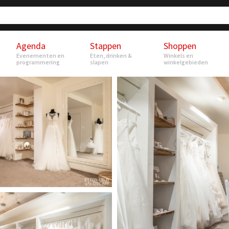
Agenda
Stappen
Shoppen
Evenementen en
Eten, drinken &
Winkels en
programmering
slapen
winkelgebieden