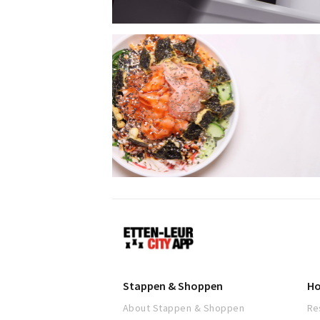
Etten-
Leur
Stappen & Shoppen
Ho
About Stappen & Shoppen
Re