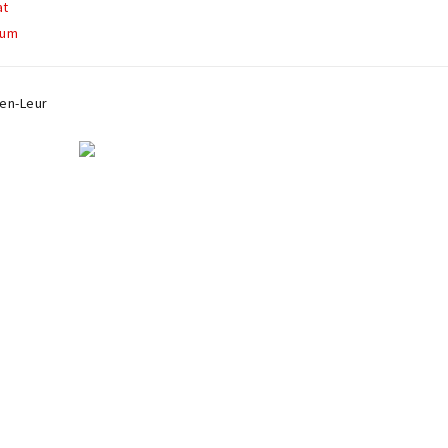
at
rum
ten-Leur