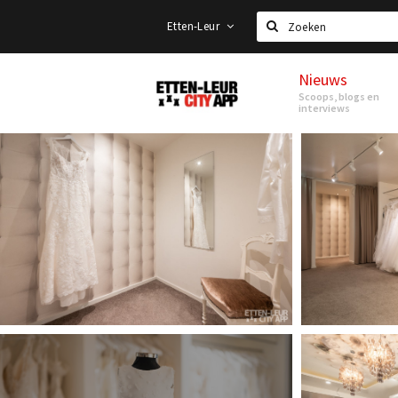
Etten-Leur
Zoeken
Nieuws
Etten-
Scoops, blogs en
Leur
interviews