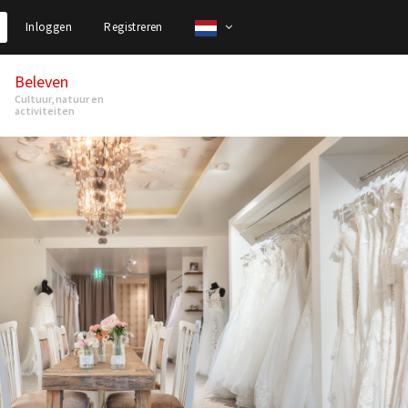
Inloggen
Registreren
Beleven
Cultuur, natuur en
activiteiten