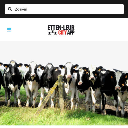
Zoeken
Etten-
Home
Leur
City
Agenda
App
Deals
Party pics
Nieuws, interviews & blogs
Eten
Drinken
Slapen
Recreatief
Winkels