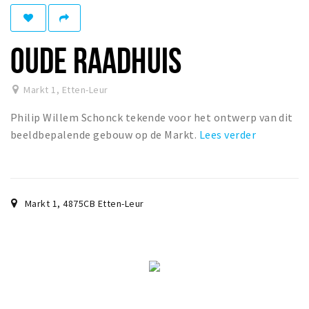
Winkelgebieden
Parkeren
OUDE RAADHUIS
Bezienswaardigheden
Markt 1
,
Etten-Leur
Musea, theaters & podia
Philip Willem Schonck tekende voor het ontwerp van dit
Uitjes & activiteiten
beeldbepalende gebouw op de Markt.
Lees verder
Toeristische routes
Natuurgebieden
Baroniepoorten
Markt 1
,
4875CB
Etten-Leur
Sport
Andere City Apps
Inloggen