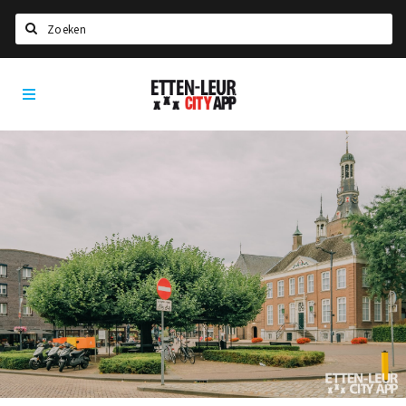
Zoeken
Etten-
Home
Leur
City
Agenda
App
Deals
Party pics
Nieuws, interviews & blogs
Eten
Drinken
Slapen
Recreatief
Winkels