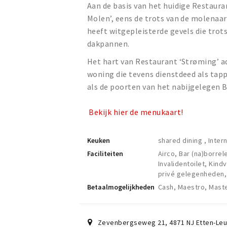
Aan de basis van het huidige Restaura
Molen’, eens de trots van de molenaa
heeft witgepleisterde gevels die trot
dakpannen.
Het hart van Restaurant ‘Strøming’ ad
woning die tevens dienstdeed als tapp
als de poorten van het nabijgelegen B
Bekijk hier de menukaart!
Keuken
shared dining , Inter
Faciliteiten
Airco, Bar (na)borre
Invalidentoilet, Kind
privé gelegenheden, 
Betaalmogelijkheden
Cash, Maestro, Maste
Zevenbergseweg 21
,
4871 NJ
Etten-Leu