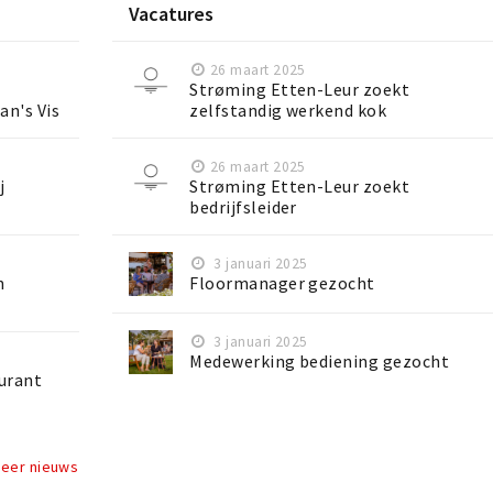
Vacatures
26 maart 2025
Strøming Etten-Leur zoekt
an's Vis
zelfstandig werkend kok
26 maart 2025
j
Strøming Etten-Leur zoekt
bedrijfsleider
3 januari 2025
n
Floormanager gezocht
3 januari 2025
Medewerking bediening gezocht
aurant
meer nieuws