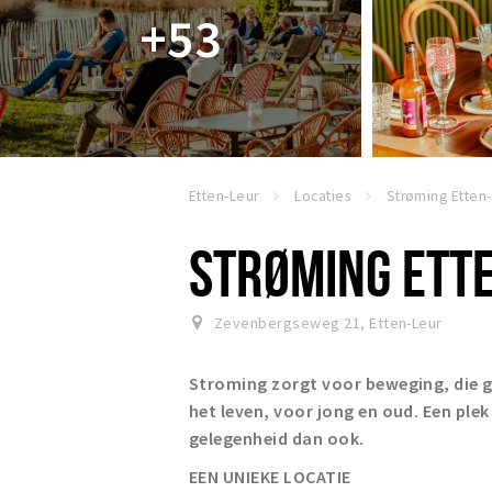
+53
Etten-Leur
Locaties
Strøming Etten
STRØMING ETT
Zevenbergseweg 21
,
Etten-Leur
Stroming zorgt voor beweging, die g
het leven, voor jong en oud. Een ple
gelegenheid dan ook.
EEN UNIEKE LOCATIE