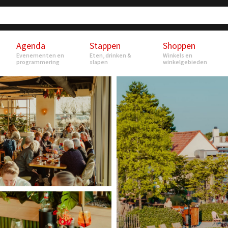
Agenda
Stappen
Shoppen
Evenementen en
Eten, drinken &
Winkels en
programmering
slapen
winkelgebieden