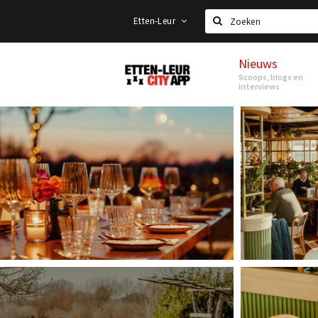
Etten-Leur
Zoeken
Nieuws
Etten-
Scoops, blogs en
Leur
interviews