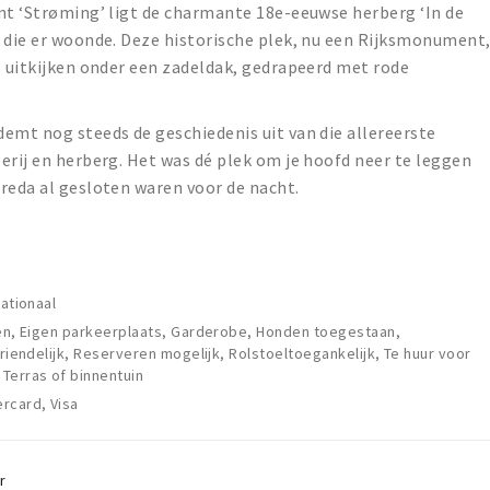
nt ‘Strøming’ ligt de charmante 18e-eeuwse herberg ‘In de
r die er woonde. Deze historische plek, nu een Rijksmonument
s uitkijken onder een zadeldak, gedrapeerd met rode
emt nog steeds de geschiedenis uit van die allereerste
erij en herberg. Het was dé plek om je hoofd neer te leggen
reda al gesloten waren voor de nacht.
nationaal
len, Eigen parkeerplaats, Garderobe, Honden toegestaan,
vriendelijk, Reserveren mogelijk, Rolstoeltoegankelijk, Te huur voor
Terras of binnentuin
rcard, Visa
r