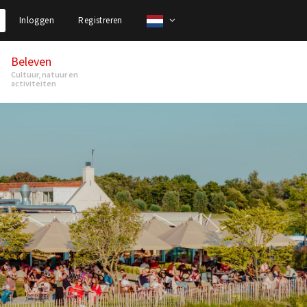
Inloggen
Registreren
Beleven
Cultuur, natuur en
activiteiten