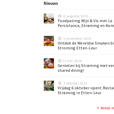
Nieuws
6 augustus 2025
Foodpairing Wijn & Vis met La
Persistance, Strøming en Kom
5 november 2024
Ontdek de Wereldse Smaken bi
Stroming Etten-Leur
13 mei 2024
Genieten bij Strøming met ee
shared dining!
3 oktober 2023
Vrijdag 6 oktober opent Rest
Strøming in Etten-Leur
Bekijk 
add