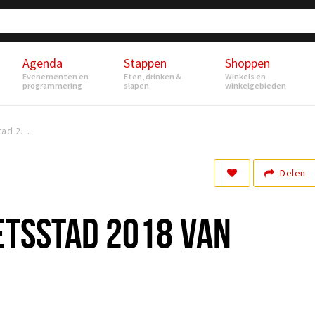
Agenda
Stappen
Shoppen
Evenementen en
Eten, drinken &
Winkels en
programmering
slapen
winkelgebieden
Etten-Leur Fietsstad 2018 van Brabant
Delen
ETSSTAD 2018 VAN