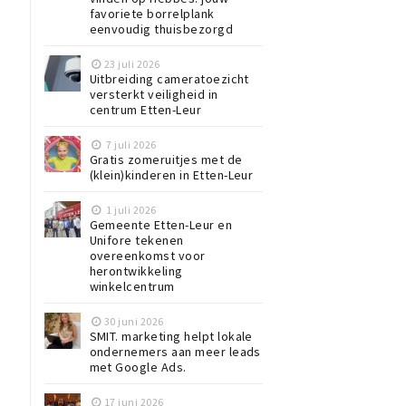
favoriete borrelplank
eenvoudig thuisbezorgd
23 juli 2026
Uitbreiding cameratoezicht
versterkt veiligheid in
centrum Etten-Leur
7 juli 2026
Gratis zomeruitjes met de
(klein)kinderen in Etten-Leur
1 juli 2026
Gemeente Etten-Leur en
Unifore tekenen
overeenkomst voor
herontwikkeling
winkelcentrum
30 juni 2026
SMIT. marketing helpt lokale
ondernemers aan meer leads
e
met Google Ads.
17 juni 2026