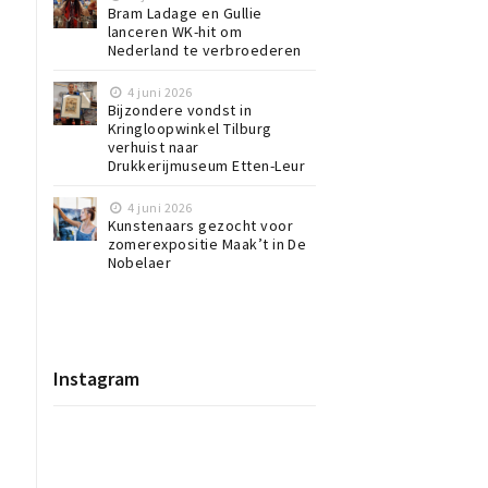
Bram Ladage en Gullie
lanceren WK-hit om
Nederland te verbroederen
4 juni 2026
Bijzondere vondst in
Kringloopwinkel Tilburg
verhuist naar
Drukkerijmuseum Etten-Leur
g
4 juni 2026
Kunstenaars gezocht voor
zomerexpositie Maak’t in De
Nobelaer
Instagram