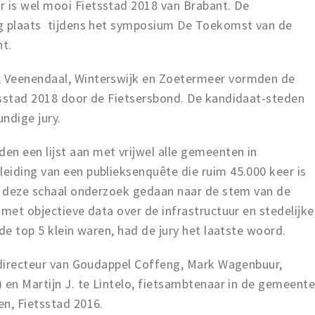
 is wel mooi Fietsstad 2018 van Brabant. De
ag plaats tijdens het symposium De Toekomst van de
ht.
 Veenendaal, Winterswijk en Zoetermeer vormden de
tsstad 2018 door de Fietsersbond. De kandidaat-steden
ndige jury.
 een lijst aan met vrijwel alle gemeenten in
eiding van een publieksenquête die ruim 45.000 keer is
op deze schaal onderzoek gedaan naar de stem van de
 met objectieve data over de infrastructuur en stedelijke
de top 5 klein waren, had de jury het laatste woord.
, directeur van Goudappel Coffeng, Mark Wagenbuur,
 en Martijn J. te Lintelo, fietsambtenaar in de gemeent
en, Fietsstad 2016.