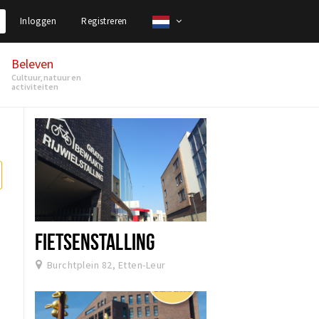
Inloggen
Registreren
Beleven
Cultuur, natuur en
activiteiten
FIETSENSTALLING
Burchtplein 82, Etten-Leur