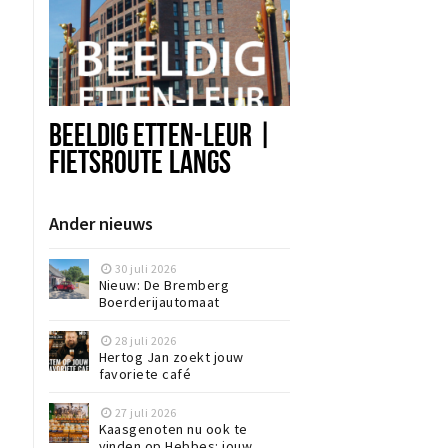
BEELDIG ETTEN-LEUR |
FIETSROUTE LANGS
KUNST IN DE OPENBARE
RUIMTE
Ander nieuws
30 juli 2026
Nieuw: De Bremberg
Boerderijautomaat
28 juli 2026
Hertog Jan zoekt jouw
favoriete café
27 juli 2026
Kaasgenoten nu ook te
vinden op Hebbes: jouw