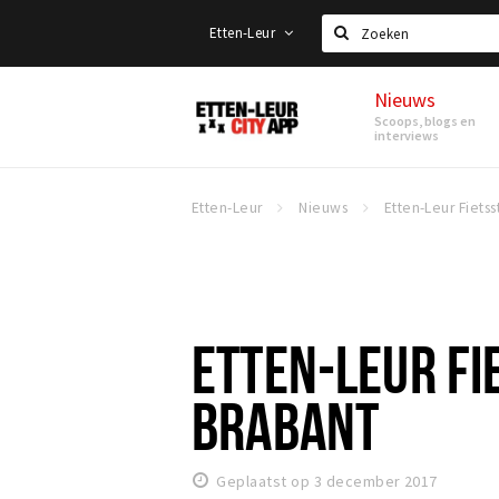
Etten-Leur
Zoeken
Nieuws
Etten-
Scoops, blogs en
Leur
interviews
Etten-Leur
Nieuws
ETTEN-LEUR FI
BRABANT
Geplaatst op 3 december 2017