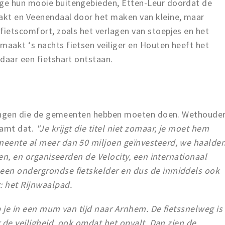
ge hun mooie buitengebieden, Etten-Leur doordat de
akt en Veenendaal door het maken van kleine, maar
fietscomfort, zoals het verlagen van stoepjes en het
aakt ‘s nachts fietsen veiliger en Houten heeft het
daar een fietshart ontstaan.
eringen die de gemeenten hebben moeten doen. Wethoude
aamt dat.
"Je krijgt die titel niet zomaar, je moet hem
meente al meer dan 50 miljoen geïnvesteerd, we haalde
gen, en organiseerden de Velocity, een internationaal
een ondergrondse fietskelder en dus de inmiddels ook
: het Rijnwaalpad.
p je in een mum van tijd naar Arnhem. De fietssnelweg is
r de veiligheid, ook omdat het opvalt. Dan zien de