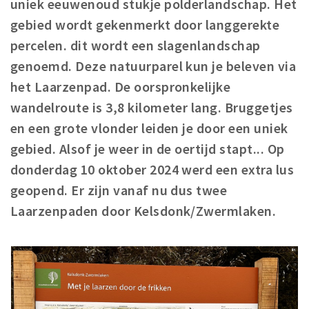
uniek eeuwenoud stukje polderlandschap. Het
Winkelgebieden
gebied wordt gekenmerkt door langgerekte
Parkeren
percelen. dit wordt een slagenlandschap
genoemd. Deze natuurparel kun je beleven via
Bezienswaardigheden
het Laarzenpad. De oorspronkelijke
Musea, theaters & podia
wandelroute is 3,8 kilometer lang. Bruggetjes
Uitjes & activiteiten
en een grote vlonder leiden je door een uniek
Toeristische routes
gebied. Alsof je weer in de oertijd stapt... Op
Natuurgebieden
donderdag 10 oktober 2024 werd een extra lus
Baroniepoorten
geopend. Er zijn vanaf nu dus twee
Laarzenpaden door Kelsdonk/Zwermlaken.
Sport
Andere City Apps
Inloggen