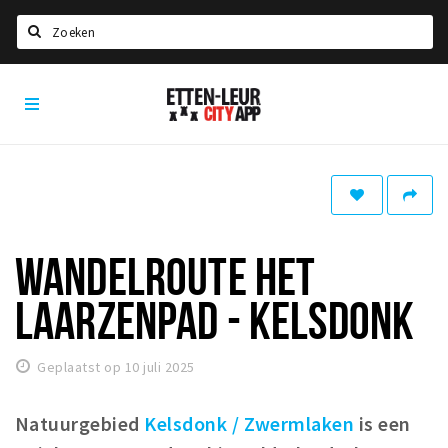
Zoeken
Etten-
Home
Leur
City
Agenda
App
Deals
Party pics
Nieuws, interviews & blogs
WANDELROUTE HET
Eten
LAARZENPAD - KELSDONK
Drinken
Slapen
Geplaatst op 10 juli 2025
Recreatief
Natuurgebied
Kelsdonk / Zwermlaken
is een
Winkels