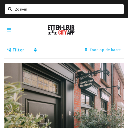
Zoeken
Etten-
Home
Leur
City
Agenda
App
Filter
Toon op de kaart
Deals
Party pics
Nieuws, interviews & blogs
Eten
Drinken
Slapen
Recreatief
Winkels