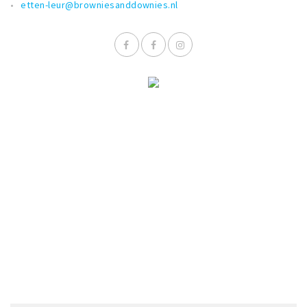
etten-leur@browniesanddownies.nl