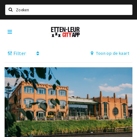
Zoeken
Etten-
Home
Leur
City
Agenda
App
Filter
Toon op de kaart
Deals
Party pics
Nieuws, interviews & blogs
Eten
Drinken
Slapen
Recreatief
Winkels