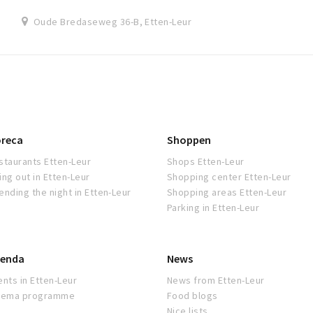
Oude Bredaseweg 36-B, Etten-Leur
reca
Shoppen
staurants Etten-Leur
Shops Etten-Leur
ing out in Etten-Leur
Shopping center Etten-Leur
ending the night in Etten-Leur
Shopping areas Etten-Leur
Parking in Etten-Leur
enda
News
ents in Etten-Leur
News from Etten-Leur
nema programme
Food blogs
Nice lists