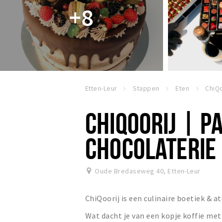
+8
Etten-Leur
Stappen
Eten
CHIQOORIJ | PA
CHOCOLATERIE
Oude Bredaseweg 40
,
Etten-Leur
ChiQoorij is een culinaire boetiek & a
Wat dacht je van een kopje koffie met 