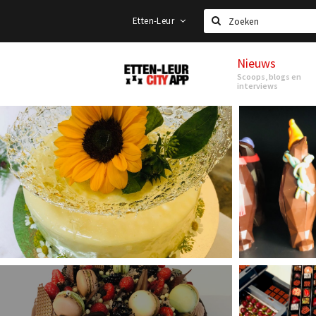
Etten-Leur
Zoeken
Nieuws
Etten-
Scoops, blogs en
Leur
interviews