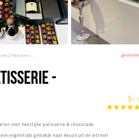
geslote
ChiQoorij | Patisserie - Chocolaterie
TISSERIE -
5
/ 
telier met heerlijke patisserie & chocolade.
een eigentijds gebakje naar keuze uit de vitrine!