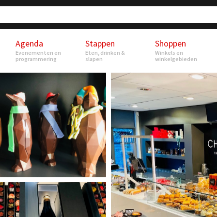
Agenda
Stappen
Shoppen
Evenementen en
Eten, drinken &
Winkels en
programmering
slapen
winkelgebieden