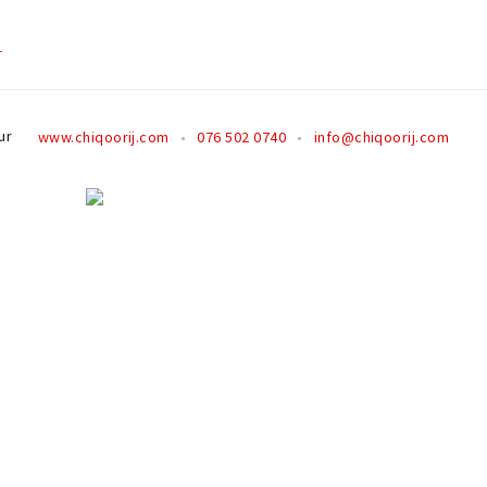
r
ur
www.chiqoorij.com
076 502 0740
info@chiqoorij.com