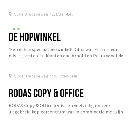
Oude Bredaseweg 42, Etten-Leur
open
DE HOPWINKEL
'Een echte speciaalbierwinkel! Dit is wat Etten-Leur
miste.', vertelden klanten aan Arnold en Petra vanaf de
opening op 26 november 2024.
Oude Bredaseweg 44b, Etten-Leur
RODAS COPY & OFFICE
RODAS Copy & Office b.v. is een veelzijdig en zeer
uitgebreid kopieercentrum wat in combinatie met zijn
vele verschillende afdelingen en disciplines a...