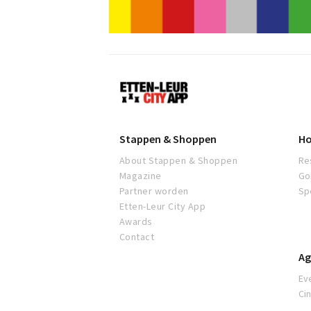
Etten-
Leur
Stappen & Shoppen
Ho
About Stappen & Shoppen
Re
Magazine
Go
Partner worden
Sp
Etten-Leur City App
Awards
Contact
Ag
Ev
Ci