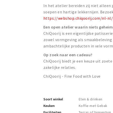
In het atelier bereiden zij niet alleen
soepen en hartige lekkernijen. Bezoe
https://webshop.chiqoorij.com/nl-nl/
Een open atelier waarin niets geheim
ChiQoorij is een eigentijdse patisseri
zowel vormgeving als smaakbeleving j
ambachtelijke producten in vele vor
Op zoek naar een cadeau?
ChiQoorij biedt je een keuze uit zoete 
zakelijke relaties.
ChiQoorij - Fine Food with Love
Soort winkel
Eten & drinken
Keuken
Koffie met Gebak
Faciliteiten
Terras of binnentuin