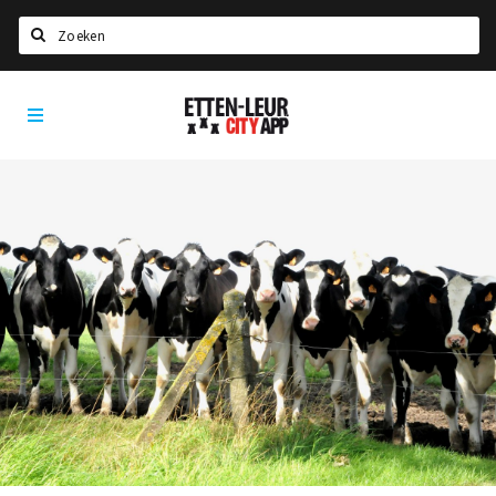
Zoeken
Etten-
Home
Leur
City
Agenda
App
Deals
Party pics
Nieuws, interviews & blogs
Eten
Drinken
Slapen
Recreatief
Winkels