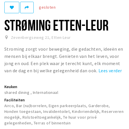
gesloten
Winkelgebieden
Parkeren
STRØMING ETTEN-LEUR
Bezienswaardigheden
Zevenbergseweg 21
,
Etten-Leur
Musea, theaters & podia
Stroming zorgt voor beweging, die gedachten, ideeën en
Uitjes & activiteiten
mensen bij elkaar brengt. Genieten van het leven, voor
Toeristische routes
jong en oud. Een plek waar je terecht kunt, elk moment
Natuurgebieden
van de dag en bij welke gelegenheid dan ook.
Lees verder
Baroniepoorten
Keuken
Sport
shared dining , Internationaal
Faciliteiten
Andere City Apps
Airco, Bar (na)borrelen, Eigen parkeerplaats, Garderobe,
Honden toegestaan, Invalidentoilet, Kindvriendelijk, Reserveren
mogelijk, Rolstoeltoegankelijk, Te huur voor privé
Inloggen
gelegenheden, Terras of binnentuin