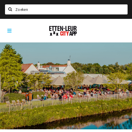
Zoeken
Etten-
Home
Leur
City
Agenda
App
Deals
Party pics
Nieuws, interviews & blogs
Eten
Drinken
Slapen
Recreatief
Winkels