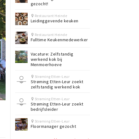
gezocht!
Restaurant Heinde
Leidinggevende keuken
Restaurant Heinde
Fulltime Keukenmedewerker
Vacature: Zelfstandig
werkend kok bij
Menmoerhoeve
Strøming Etten-Leur
Strøming Etten-Leur zoekt
zelfstandig werkend kok
Strøming Etten-Leur
Strøming Etten-Leur zoekt
bedrijfsleider
Strøming Etten-Leur
Floormanager gezocht