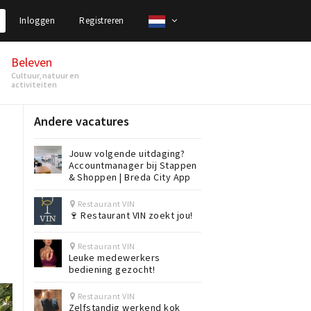
Inloggen
Registreren
Beleven
Cultuur, natuur en
activiteiten
Andere vacatures
Jouw volgende uitdaging?
Accountmanager bij Stappen
& Shoppen | Breda City App
Restaurant VIN
🍷 Restaurant VIN zoekt jou!
Restaurant VIN
Leuke medewerkers
bediening gezocht!
Restaurant VIN
Zelfstandig werkend kok