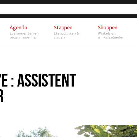
Agenda
Stappen
Shoppen
Evenementen en
Eten, drinken &
Winkels en
programmering
slapen
winkelgebieden
 : ASSISTENT
R