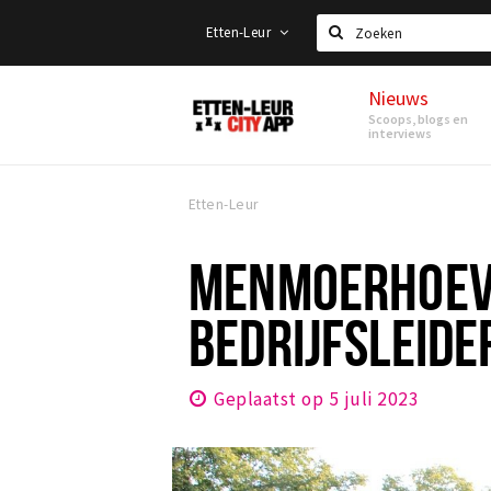
Etten-Leur
Zoeken
Nieuws
Etten-
Scoops, blogs en
Leur
interviews
Etten-Leur
MENMOERHOEVE
BEDRIJFSLEIDE
Geplaatst op 5 juli 2023