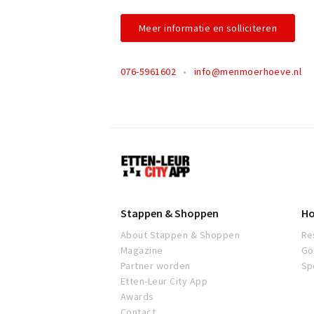
Meer informatie en solliciteren
076-5961602
info@menmoerhoeve.nl
Etten-
Leur
Stappen & Shoppen
Ho
About Stappen & Shoppen
Re
Magazine
Go
Partner worden
Sp
Etten-Leur City App
Awards
Contact