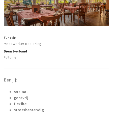
Winkelgebieden
Parkeren
Bezienswaardigheden
Musea, theaters & podia
Functie
Medewerker Bediening
Uitjes & activiteiten
Dienstverband
Toeristische routes
Fulltime
Natuurgebieden
Baroniepoorten
Sport
Ben jij:
Andere City Apps
sociaal
gastvrij
flexibel
Inloggen
stressbestendig