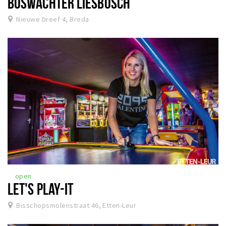
BOSWACHTER LIESBOSCH
Nieuwe Dreef 4, Breda
open
LET'S PLAY-IT
Bisschopsmolenstraat 46, Etten-Leur