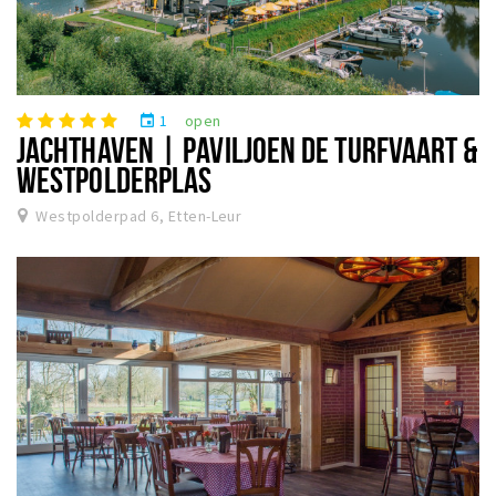
1
open
event
JACHTHAVEN | PAVILJOEN DE TURFVAART &
WESTPOLDERPLAS
Westpolderpad 6, Etten-Leur