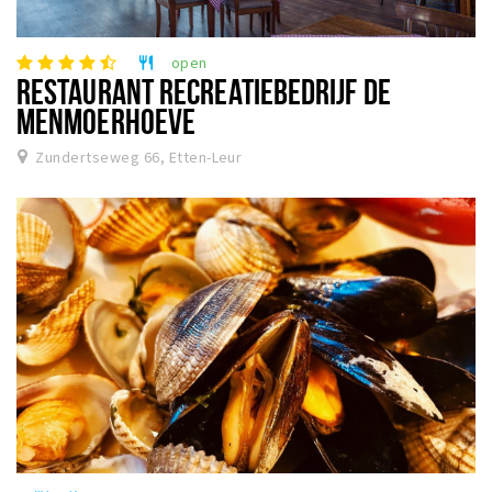
open
restaurant
RESTAURANT RECREATIEBEDRIJF DE
MENMOERHOEVE
Zundertseweg 66, Etten-Leur