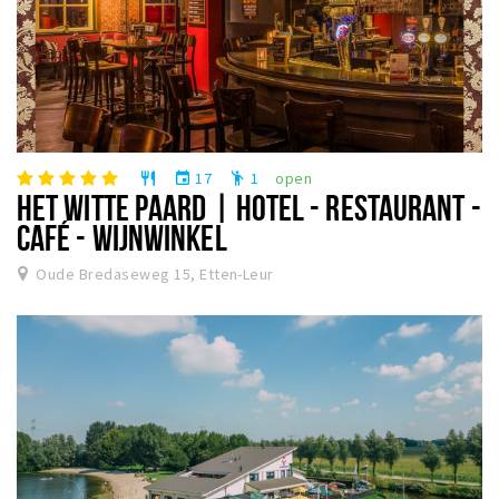
17
1
open
restaurant
event
emoji_people
HET WITTE PAARD | HOTEL - RESTAURANT -
CAFÉ - WIJNWINKEL
Oude Bredaseweg 15, Etten-Leur