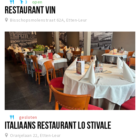
3
open
restaurant
emoji_people
RESTAURANT VIN
Bisschopsmolenstraat 62A, Etten-Leur
gesloten
restaurant
ITALIAANS RESTAURANT LO STIVALE
Oranjelaan 22, Etten-Leur