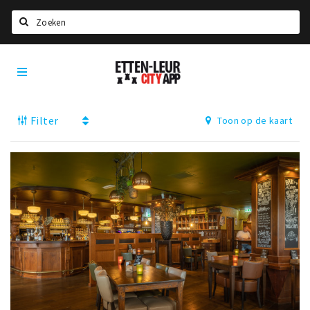
Zoeken
Etten-
Home
Leur
City
Agenda
App
Filter
Toon op de kaart
Deals
Party pics
Nieuws, interviews & blogs
Eten
Drinken
Slapen
Recreatief
Winkels