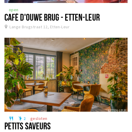
open
CAFÉ D'OUWE BRUG - ETTEN-LEUR
Lange Brugstraat 12, Etten-Leur
2
gesloten
restaurant
emoji_people
PETITS SAVEURS