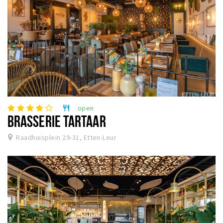
open
restaurant
BRASSERIE TARTAAR
Raadhuisplein 29-31, Etten-Leur