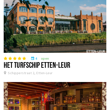
4
open
event
HET TURFSCHIP ETTEN-LEUR
Schipperstraat 2, Etten-Leur