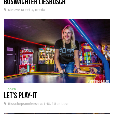
BOSWACHTER LIESBOSCH
Nieuwe Dreef 4, Breda
open
LET'S PLAY-IT
Bisschopsmolenstraat 46, Etten-Leur