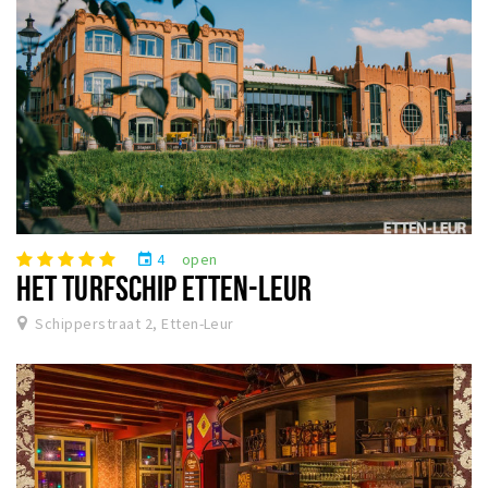
4
open
event
HET TURFSCHIP ETTEN-LEUR
Schipperstraat 2, Etten-Leur