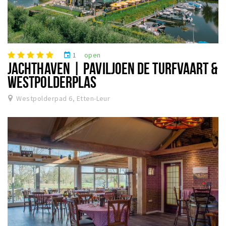
1
open
event
JACHTHAVEN | PAVILJOEN DE TURFVAART &
WESTPOLDERPLAS
Westpolderpad 6, Etten-Leur