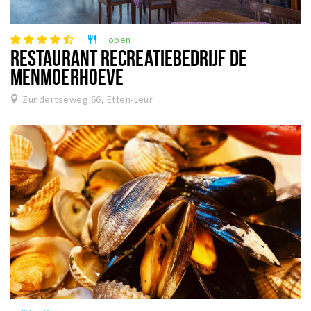
open
restaurant
RESTAURANT RECREATIEBEDRIJF DE
MENMOERHOEVE
Zundertseweg 66, Etten-Leur