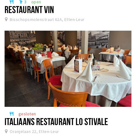
3
open
restaurant
emoji_people
RESTAURANT VIN
Bisschopsmolenstraat 62A, Etten-Leur
gesloten
restaurant
ITALIAANS RESTAURANT LO STIVALE
Oranjelaan 22, Etten-Leur