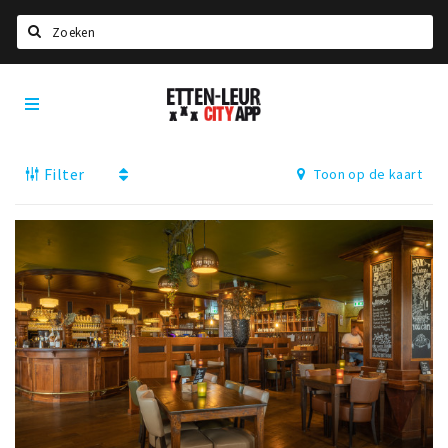
Zoeken
Etten-
Home
Leur
City
Agenda
App
Filter
Toon op de kaart
Deals
Party pics
Nieuws, interviews & blogs
Eten
Drinken
Slapen
Recreatief
Winkels