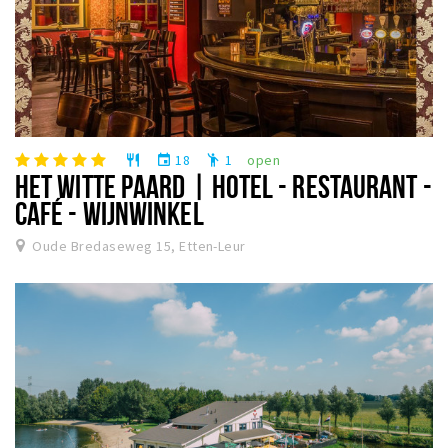
18
1
open
restaurant
event
emoji_people
HET WITTE PAARD | HOTEL - RESTAURANT -
CAFÉ - WIJNWINKEL
Oude Bredaseweg 15, Etten-Leur