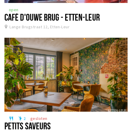
open
CAFÉ D'OUWE BRUG - ETTEN-LEUR
Lange Brugstraat 12, Etten-Leur
2
gesloten
restaurant
emoji_people
PETITS SAVEURS