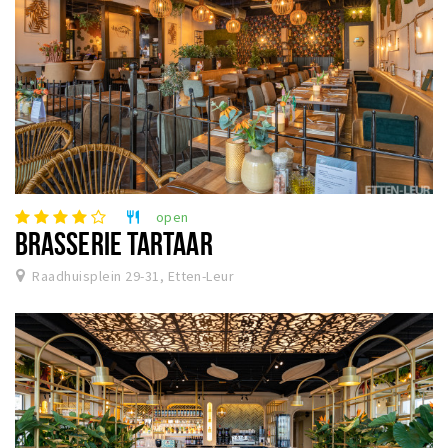
open
restaurant
BRASSERIE TARTAAR
Raadhuisplein 29-31, Etten-Leur